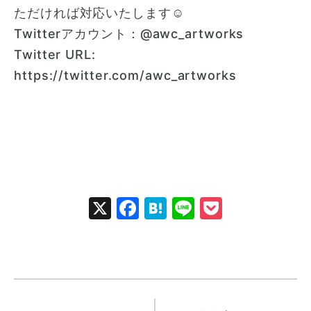
ただければ対応いたします☺︎
Twitterアカウント：@awc_artworks
Twitter URL:
https://twitter.com/awc_artworks
X
Facebook
Hatena
Line
Pocket