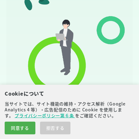
Cookieについて
6:4
男女比6:4
当サイトでは、サイト機能の維持・アクセス解析（Google
Analytics 4 等）・広告配信のために Cookie を使用しま
女性メンバーが多かった時期が長く続きましたが、最
す。
プライバシーポリシー第６条
をご確認ください。
近は男性メンバーもじわじわ増えています。人柄も素
敵で仕事熱心なメンバーが多いのがトラスクエタの特
同意する
拒否する
徴。あと、とても個性豊かなメンバーがこれでもかと