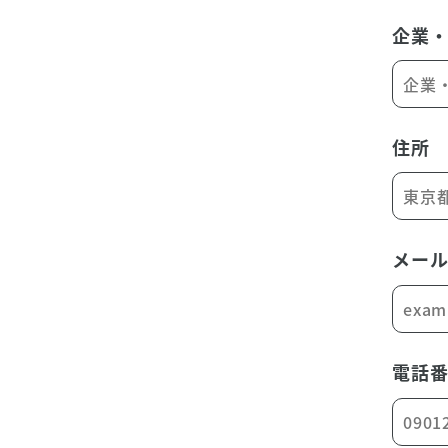
企業
住所
メー
電話