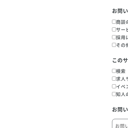
お問
商談
サー
採用
その
この
検索
求人
イベ
知人
お問