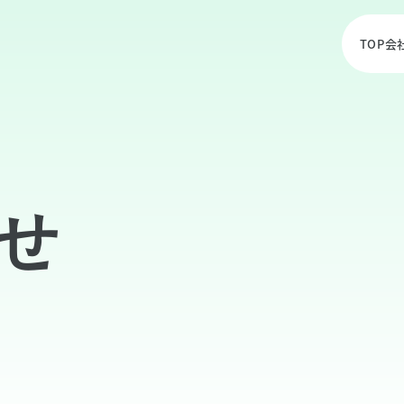
TOP
会
せ