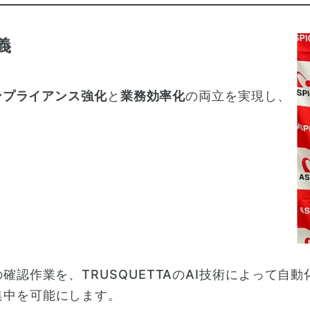
義
ンプライアンス強化
と
業務効率化
の両立を実現し、
認作業を、TRUSQUETTAのAI技術によって自
集中を可能にします。